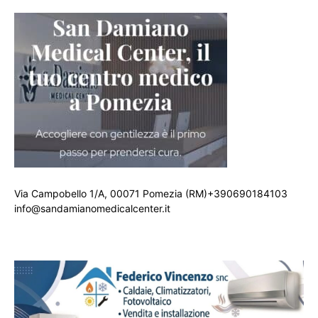
Via Campobello 1/A, 00071 Pomezia (RM)+390690184103
info@sandamianomedicalcenter.it