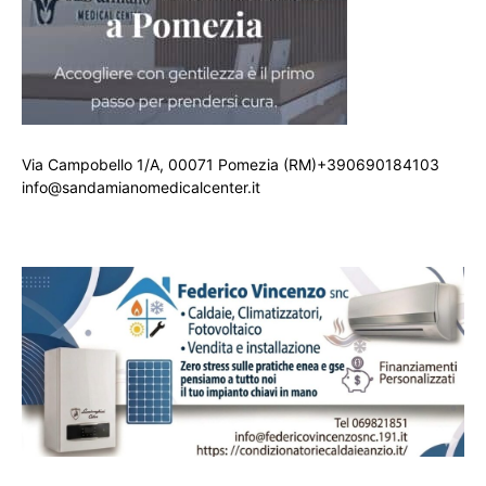
Via Campobello 1/A, 00071 Pomezia (RM)+390690184103
info@sandamianomedicalcenter.it