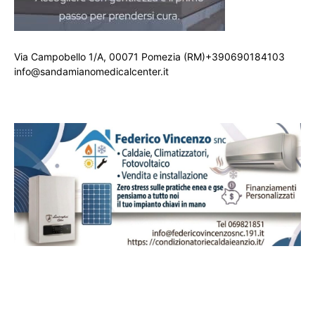
Via Campobello 1/A, 00071 Pomezia (RM)+390690184103
info@sandamianomedicalcenter.it