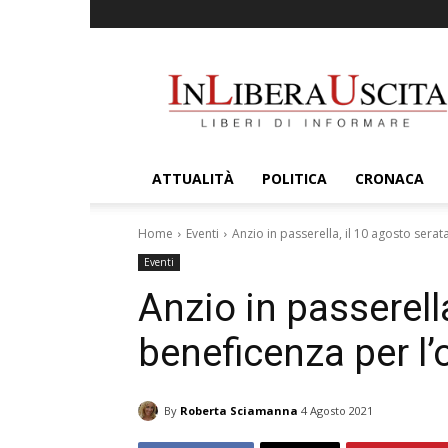
InLiberaUscita
ATTUALITÀ
POLITICA
CRONACA
Home
Eventi
Anzio in passerella, il 10 agosto sera
Eventi
Anzio in passerella
beneficenza per l
By
Roberta Sciamanna
4 Agosto 2021