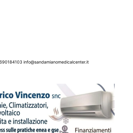
690184103 info@sandamianomedicalcenter.it