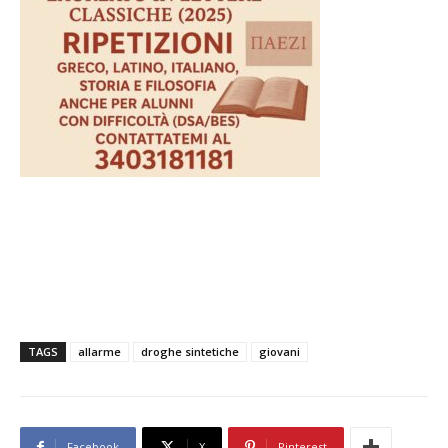
TAGS
allarme
droghe sintetiche
giovani
Facebook
X
Pinterest