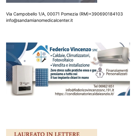
Via Campobello 1/A, 00071 Pomezia (RM)+390690184103
info@sandamianomedicalcenter.it