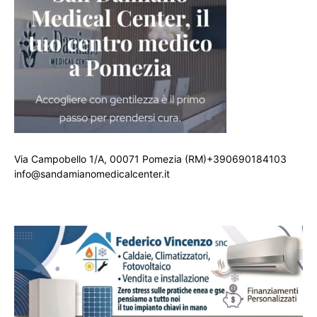
Via Campobello 1/A, 00071 Pomezia (RM)+390690184103
info@sandamianomedicalcenter.it