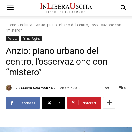
Home
Politica
Anzio: piano urbano del centro, l'osservazione con
"mistero"
Politica
Prima Pagina
Anzio: piano urbano del
centro, l’osservazione con
“mistero”
By
Roberta Sciamanna
23 Febbraio 2019
0
0
Facebook
X
Pinterest