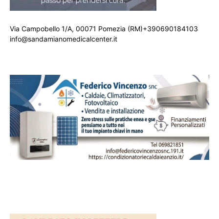
Via Campobello 1/A, 00071 Pomezia (RM)+390690184103
info@sandamianomedicalcenter.it