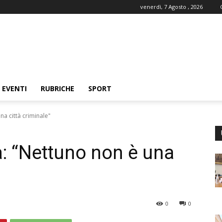
venerdì, 7 Agosto , 2026
EVENTI
RUBRICHE
SPORT
na città criminale"
a: “Nettuno non è una
0
0