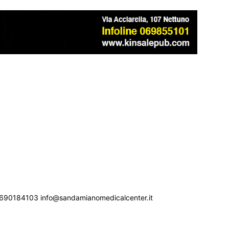
690184103 info@sandamianomedicalcenter.it