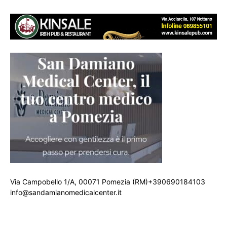
Via Campobello 1/A, 00071 Pomezia (RM)+390690184103
info@sandamianomedicalcenter.it