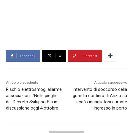
Facebook
X
Pinterest
Articolo precedente
Articolo successivo
Rischio elettrosmog, allarme
Intervento di soccorso della
associazioni: “Nelle pieghe
guardia costiera di Anzio su
del Decreto Sviluppo Bis in
scafo incagliatosi durante
discussione oggi 4 ottobre
ingresso in porto