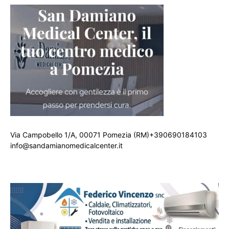
Via Campobello 1/A, 00071 Pomezia (RM)+390690184103
info@sandamianomedicalcenter.it