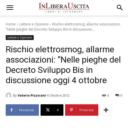
Home
Lettere e Opinioni
Rischio elettrosmog, allarme associazioni:
"Nelle pieghe del Decreto Sviluppo Bis in discussione...
Lettere e Opinioni
Rischio elettrosmog, allarme
associazioni: “Nelle pieghe del
Decreto Sviluppo Bis in
discussione oggi 4 ottobre
By
Valerio Pizziconi
4 Ottobre 2012
0
0
Facebook
X
Pinterest