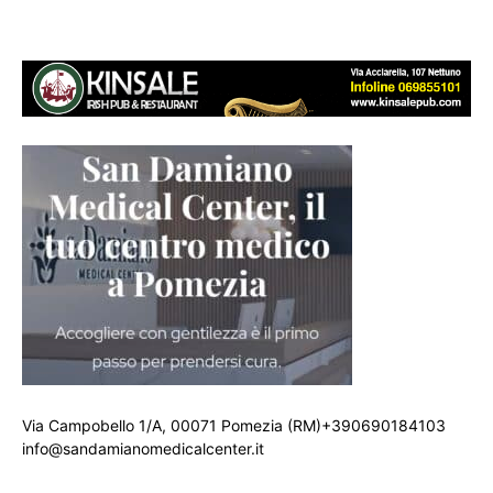
Via Campobello 1/A, 00071 Pomezia (RM)+390690184103
info@sandamianomedicalcenter.it