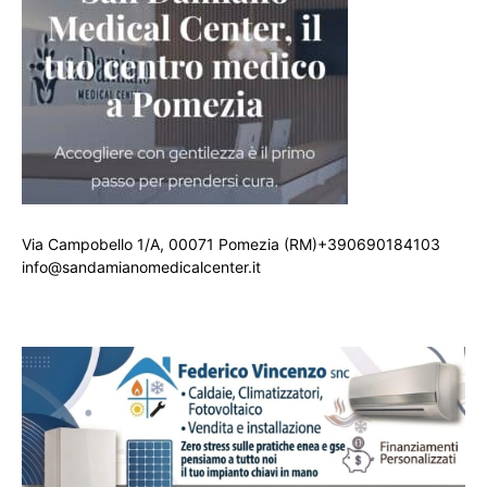
Via Campobello 1/A, 00071 Pomezia (RM)+390690184103
info@sandamianomedicalcenter.it