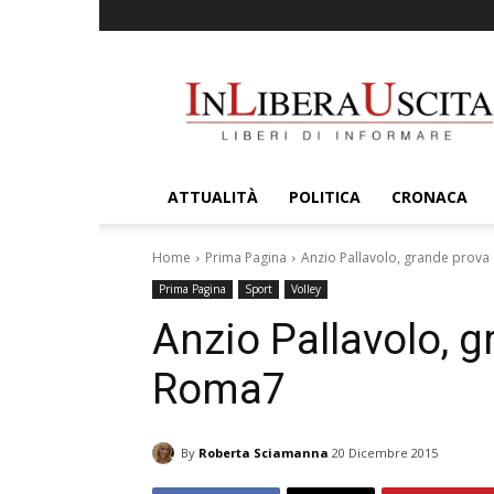
InLiberaUscita
ATTUALITÀ
POLITICA
CRONACA
Home
Prima Pagina
Anzio Pallavolo, grande prov
Prima Pagina
Sport
Volley
Anzio Pallavolo, 
Roma7
By
Roberta Sciamanna
20 Dicembre 2015