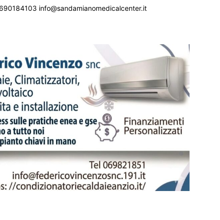
690184103 info@sandamianomedicalcenter.it