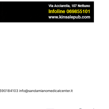
690184103 info@sandamianomedicalcenter.it