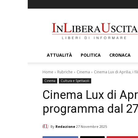
InLiberaUscita
ATTUALITÀ
POLITICA
CRONACA
Home
Rubriche
Cinema
Cinema Lux di Aprilia, i 
Cinema
Cultura e Spettacoli
Cinema Lux di April
programma dal 27
By
Redazione
27 Novembre 2025