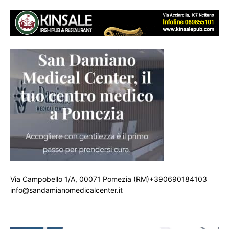
Via Campobello 1/A, 00071 Pomezia (RM)+390690184103
info@sandamianomedicalcenter.it