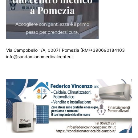
Via Campobello 1/A, 00071 Pomezia (RM)+390690184103
info@sandamianomedicalcenter.it