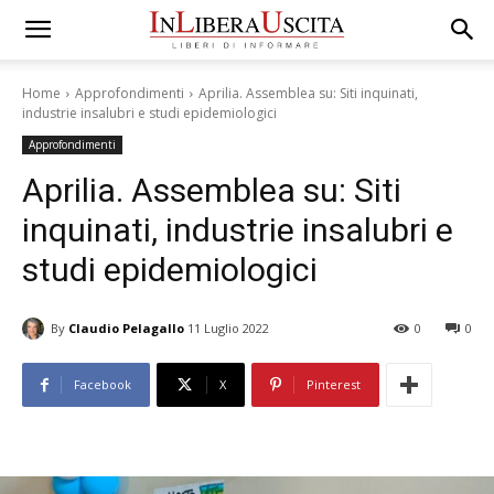
Home
Approfondimenti
Aprilia. Assemblea su: Siti inquinati,
industrie insalubri e studi epidemiologici
Approfondimenti
Aprilia. Assemblea su: Siti
inquinati, industrie insalubri e
studi epidemiologici
By
Claudio Pelagallo
11 Luglio 2022
0
0
Facebook
X
Pinterest