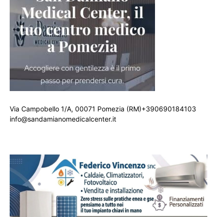
Via Campobello 1/A, 00071 Pomezia (RM)+390690184103
info@sandamianomedicalcenter.it