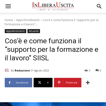
Home
Approfondimenti
Cos'è e come funziona il "supporto per la
formazione e il lavoro"...
Approfondimenti
Attualità
Cos’è e come funziona il
“supporto per la formazione e
il lavoro” SIISL
By
Redazione
31 Agosto 2023
0
0
Facebook
X
Pinterest