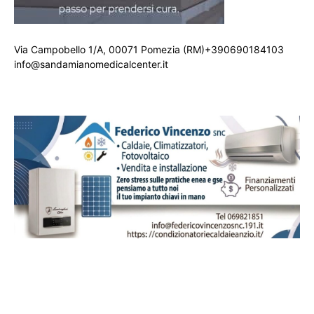
Via Campobello 1/A, 00071 Pomezia (RM)+390690184103
info@sandamianomedicalcenter.it