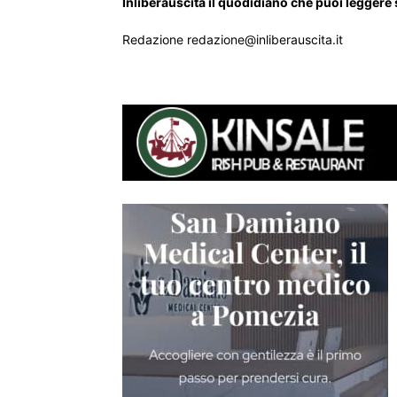
Inliberauscita il quodidiano che puoi leggere
Redazione redazione@inliberauscita.it