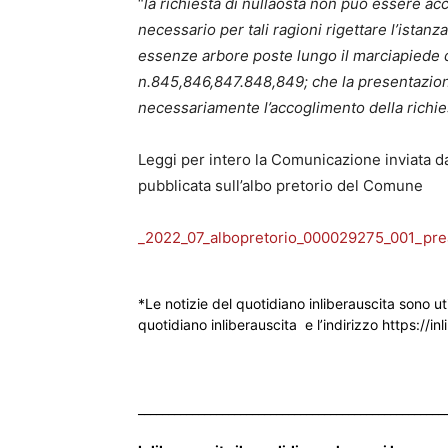
“
la richiesta di nullaosta non può essere acc
necessario per tali ragioni rigettare l’istan
essenze arbore poste lungo il marciapiede d
n.845,846,847.848,849; che la presentazio
necessariamente l’accoglimento della richie
Leggi per intero la Comunicazione inviata da
pubblicata sull’albo pretorio del Comune
_2022_07_albopretorio_000029275_001_pre
*Le notizie del quotidiano inliberauscita sono ut
quotidiano inliberauscita e l’indirizzo https://inl
___________________________________________________