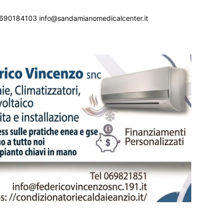
690184103 info@sandamianomedicalcenter.it