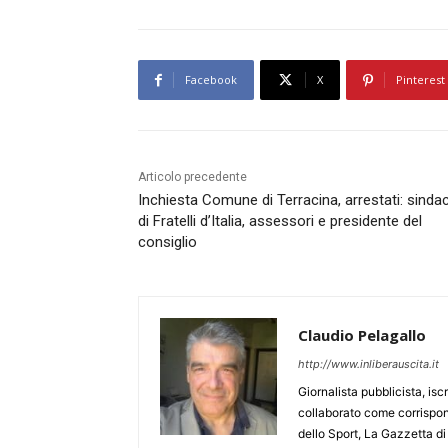
Facebook
X
Pinterest
Articolo precedente
Inchiesta Comune di Terracina, arrestati: sinda
di Fratelli d’Italia, assessori e presidente del
consiglio
Claudio Pelagallo
http://www.inliberauscita.it
Giornalista pubblicista, isc
collaborato come corrispond
dello Sport, La Gazzetta di