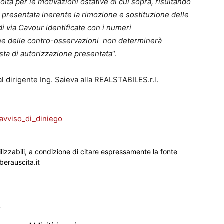
olta per le motivazioni ostative di cui sopra, risultando
za presentata inerente la rimozione e sostituzione delle
i via Cavour identificate con i numeri
ne delle contro-osservazioni non determinerà
sta di autorizzazione presentata
“.
l dirigente Ing. Saieva alla REALSTABILES.r.l.
avviso_di_diniego
ilizzabili, a condizione di citare espressamente la fonte
iberauscita.it
_