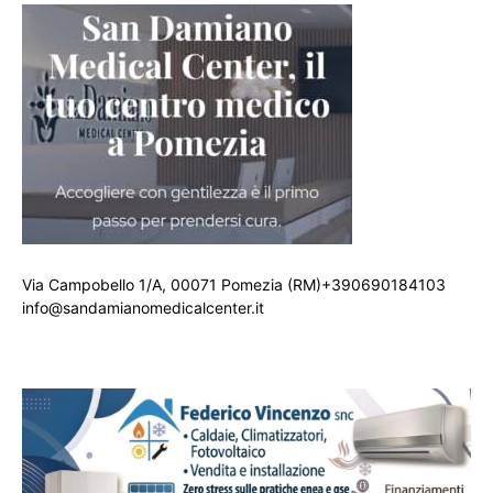
Via Campobello 1/A, 00071 Pomezia (RM)+390690184103
info@sandamianomedicalcenter.it