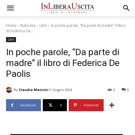
Home
Rubriche
Libri
In poche parole, “Da parte di madre” il libro
di Federica De...
Libri
In poche parole, “Da parte di
madre” il libro di Federica De
Paolis
By
Claudia Mancini
9 Giugno 2024
0
0
Facebook
X
Pinterest