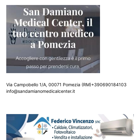
Via Campobello 1/A, 00071 Pomezia (RM)+390690184103
info@sandamianomedicalcenter.it