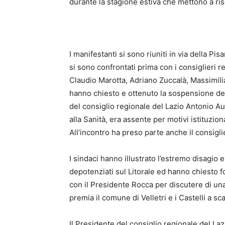
durante la stagione estiva che mettono a risch
I manifestanti si sono riuniti in via della Pi
si sono confrontati prima con i consiglieri r
Claudio Marotta, Adriano Zuccalà, Massimilia
hanno chiesto e ottenuto la sospensione del
del consiglio regionale del Lazio Antonio A
alla Sanità, era assente per motivi istituzio
All’incontro ha preso parte anche il consigl
I sindaci hanno illustrato l’estremo disagio e 
depotenziati sul Litorale ed hanno chiesto f
con il Presidente Rocca per discutere di una
premia il comune di Velletri e i Castelli a sca
Il Presidente del consiglio regionale del Laz