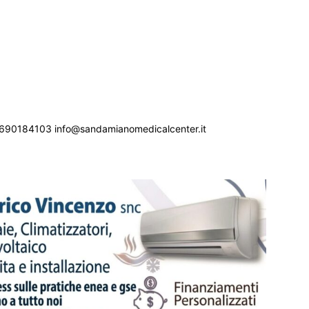
690184103 info@sandamianomedicalcenter.it