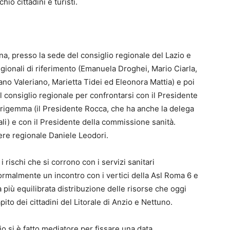
io cittadini e turisti.
sana, presso la sede del consiglio regionale del Lazio e
egionali di riferimento (Emanuela Droghei, Mario Ciarla,
no Valeriano, Marietta Tidei ed Eleonora Mattia) e poi
 consiglio regionale per confrontarsi con il Presidente
urigemma (il Presidente Rocca, che ha anche la delega
nali) e con il Presidente della commissione sanità.
iere regionale Daniele Leodori.
i rischi che si corrono con i servizi sanitari
ormalmente un incontro con i vertici della Asl Roma 6 e
 più equilibrata distribuzione delle risorse che oggi
pito dei cittadini del Litorale di Anzio e Nettuno.
io si è fatto mediatore per fissare una data.