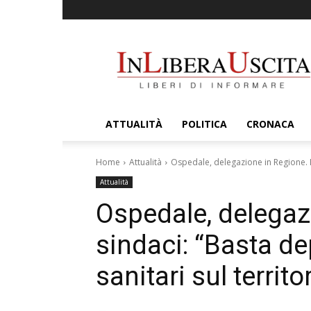
InLiberaUscita
ATTUALITÀ
POLITICA
CRONACA
Home
Attualità
Ospedale, delegazione in Regione. I s
Attualità
Ospedale, delegazi
sindaci: “Basta de
sanitari sul territo