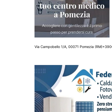
Via Campobello 1/A, 00071 Pomezia (RM)+390