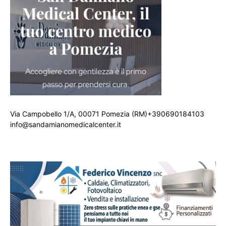
Via Campobello 1/A, 00071 Pomezia (RM)+390690184103
info@sandamianomedicalcenter.it