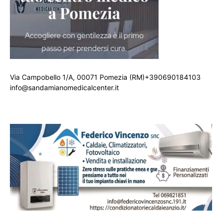
Via Campobello 1/A, 00071 Pomezia (RM)+390690184103
info@sandamianomedicalcenter.it