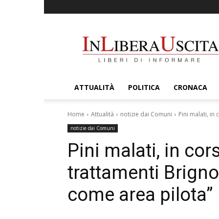
InLiberaUscita
ATTUALITÀ
POLITICA
CRONACA
Home
Attualità
notizie dai Comuni
Pini malati, in
notizie dai Comuni
Pini malati, in cor
trattamenti Brign
come area pilota”