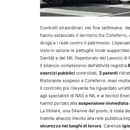
Controlli straordinari, nel fine settimana, de
hanno setacciato il territorio tra Colleferro
droga e i reati contro il patrimonio. L’oper
visto in azione le pattuglie locali supportate
Sanità) e del NIL (Ispettorato del Lavoro) di
Il bilancio complessivo dell’attività registra:
8
esercizi pubblici
controllati,
3 patenti
ritira
Ristorante sospeso a Colleferro: maxi multa 
Il controllo più rilevante ha riguardato un’at
agli specialisti di NAS e NIL e ai tecnici Ene
hanno portato alla
sospensione immediata de
La titolare, una 54enne del posto, è stata d
tramite allaccio illecito alla rete pubblica.I
sicurezza nei luoghi di lavoro
. Carenze
igi