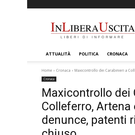
InLiberaUscita
ATTUALITÀ
POLITICA
CRONACA
Home
Cronaca
Maxicontrollo dei Carabinieri a Coll
Cronaca
Maxicontrollo dei 
Colleferro, Artena
denunce, patenti ri
chiuso