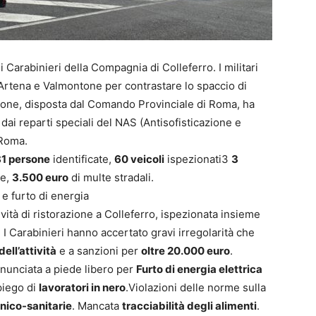
i Carabinieri della Compagnia di Colleferro. I militari
, Artena e Valmontone per contrastare lo spaccio di
azione, disposta dal Comando Provinciale di Roma, ha
 dai reparti speciali del NAS (Antisofisticazione e
 Roma.
1 persone
identificate,
60 veicoli
ispezionati3
3
te,
3.500 euro
di multe stradali.
e furto di energia
tività di ristorazione a Colleferro, ispezionata insieme
l. I Carabinieri hanno accertato gravi irregolarità che
ll’attività
e a sanzioni per
oltre 20.000 euro
.
enunciata a piede libero per
Furto di energia elettrica
mpiego di
lavoratori in nero
.Violazioni delle norme sulla
enico-sanitarie
. Mancata
tracciabilità degli alimenti
.