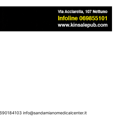
690184103 info@sandamianomedicalcenter.it