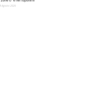
“zone O” e nei toponimi
8 Agosto 2026