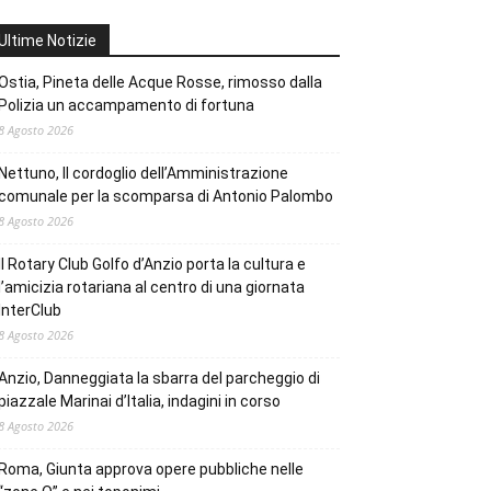
Ultime Notizie
Ostia, Pineta delle Acque Rosse, rimosso dalla
Polizia un accampamento di fortuna
8 Agosto 2026
Nettuno, Il cordoglio dell’Amministrazione
comunale per la scomparsa di Antonio Palombo
8 Agosto 2026
Il Rotary Club Golfo d’Anzio porta la cultura e
l’amicizia rotariana al centro di una giornata
InterClub
8 Agosto 2026
Anzio, Danneggiata la sbarra del parcheggio di
piazzale Marinai d’Italia, indagini in corso
8 Agosto 2026
Roma, Giunta approva opere pubbliche nelle