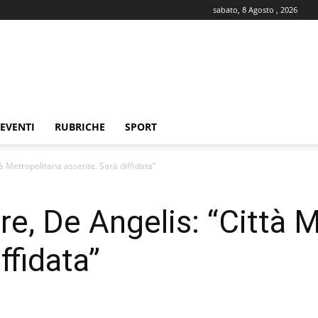
sabato, 8 Agosto , 2026
EVENTI
RUBRICHE
SPORT
à Metropolitana assente. Sarà diffidata”
re, De Angelis: “Città 
ffidata”