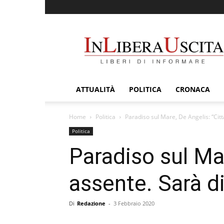
InLiberaUscita
ATTUALITÀ
POLITICA
CRONACA
Home
Politica
Paradiso sul Mare, De Angelis: “Citt
Politica
Paradiso sul Ma
assente. Sarà di
Di
Redazione
-
3 Febbraio 2020