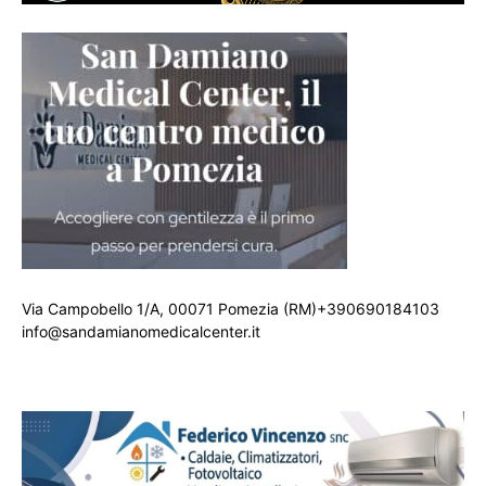
Via Campobello 1/A, 00071 Pomezia (RM)+390690184103
info@sandamianomedicalcenter.it