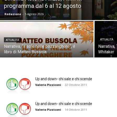
programma dal 6 al 12 agosto
Redazione
-
5 Agosto 2026
ATTUALITÀ
ATTUALITÀ
Narrativa, “il sole nelle pozzanghere”, il
Narrativa, 
libro di Matteo Bussola
Whitaker
Up and down- chi sale e chi scende
Valerio Pizziconi
-
22 Ottobre 2011
Up and down- chi sale e chi scende
Valerio Pizziconi
-
14 Ottobre 2011