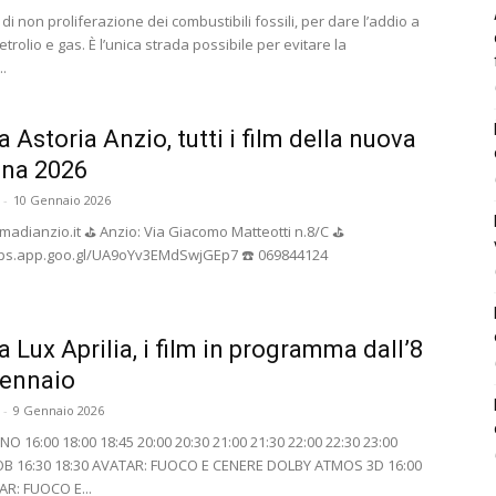
 di non proliferazione dei combustibili fossili, per dare l’addio a
trolio e gas. È l’unica strada possibile per evitare la
..
 Astoria Anzio, tutti i film della nuova
gna 2026
-
10 Gennaio 2026
adianzio.it ⛳️ Anzio: Via Giacomo Matteotti n.8/C ⛳️
aps.app.goo.gl/UA9oYv3EMdSwjGEp7 ☎️ 069844124
 Lux Aprilia, i film in programma dall’8
gennaio
-
9 Gennaio 2026
 16:00 18:00 18:45 20:00 20:30 21:00 21:30 22:00 22:30 23:00
 16:30 18:30 AVATAR: FUOCO E CENERE DOLBY ATMOS 3D 16:00
AR: FUOCO E...