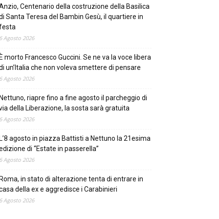
Anzio, Centenario della costruzione della Basilica
di Santa Teresa del Bambin Gesù, il quartiere in
festa
6 Agosto 2026
È morto Francesco Guccini. Se ne va la voce libera
di un’Italia che non voleva smettere di pensare
6 Agosto 2026
Nettuno, riapre fino a fine agosto il parcheggio di
via della Liberazione, la sosta sarà gratuita
6 Agosto 2026
L’8 agosto in piazza Battisti a Nettuno la 21esima
edizione di “Estate in passerella”
6 Agosto 2026
Roma, in stato di alterazione tenta di entrare in
casa della ex e aggredisce i Carabinieri
6 Agosto 2026