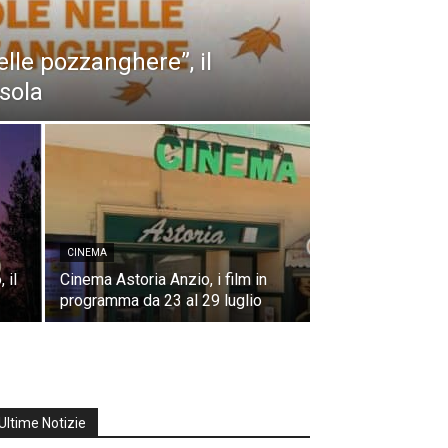
nelle pozzanghere”, il
ssola
CINEMA
 il
Cinema Astoria Anzio, i film in
programma da 23 al 29 luglio
Ultime Notizie