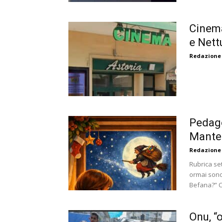
Cinema
e Nett
Redazione
Pedago
Manten
Redazione
Rubrica se
ormai son
Befana?” C
Onu, “o