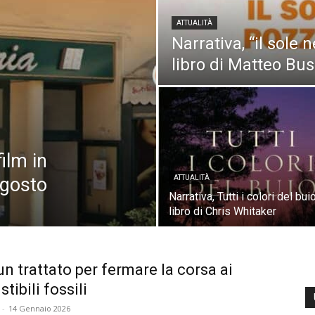
ATTUALITÀ
Narrativa, “il sole 
libro di Matteo Bu
ilm in
agosto
ATTUALITÀ
Narrativa, Tutti i colori del buio,
libro di Chris Whitaker
un trattato per fermare la corsa ai
tibili fossili
-
14 Gennaio 2026