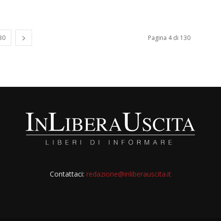
30
Pagina 4 di 130
Contattaci:
redazione@inliberauscita.it