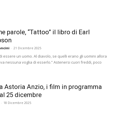
e parole, “Tattoo” il libro di Earl
pson
ncini
-
21 Dicembre 2025
i essere un uomo. Al diavolo, se quelli erano gli uomini allora
va nessuna voglia di esserlo.” Astenersi cuori freddi, poco
 Astoria Anzio, i film in programma
 al 25 dicembre
-
18 Dicembre 2025