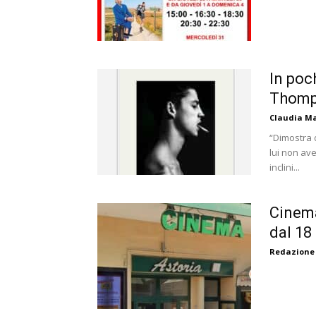
In poch
Thom
Claudia Ma
“Dimostra d
lui non ave
inclini...
Cinema
dal 18
Redazione