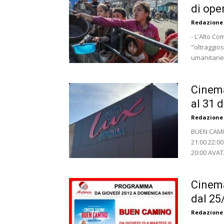
di ope
Redazione
- L'Alto Co
"oltraggio
umanitarie 
Cinema
al 31 
Redazione
BUEN CAMINO
21:00 22:0
20:00 AVATA
Cinema
dal 25
Redazione