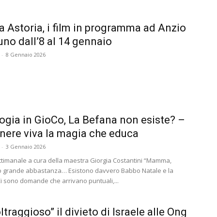
 Astoria, i film in programma ad Anzio
uno dall’8 al 14 gennaio
-
8 Gennaio 2026
gia in GioCo, La Befana non esiste? –
ere viva la magia che educa
-
3 Gennaio 2026
ttimanale a cura della maestra Giorgia Costantini “Mamma,
o grande abbastanza… Esistono davvero Babbo Natale e la
i sono domande che arrivano puntuali,...
ltraggioso” il divieto di Israele alle Ong