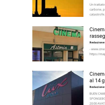
Un trattato
carbone, pe
catastrofe.
Cinema
rasse
Redazione
- www.cinem
https://m
Cinema
al 14 
Redazione
BUEN CAMINO
SPONGEBOB
20:00 AVAT