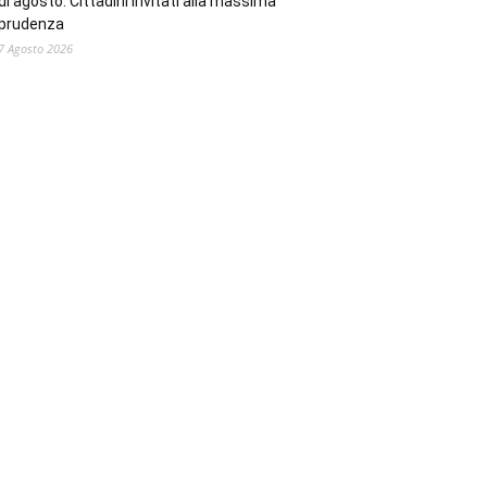
di agosto. Cittadini invitati alla massima
prudenza
7 Agosto 2026