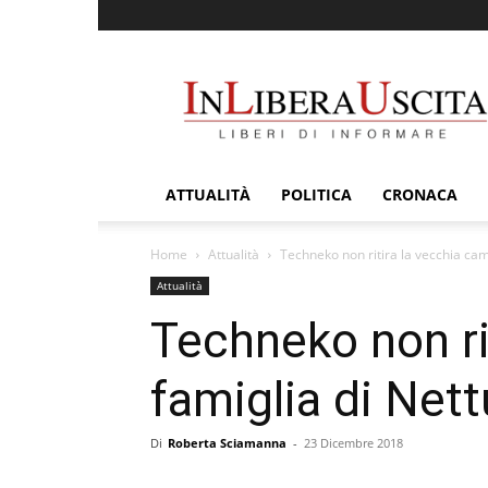
InLiberaUscita
ATTUALITÀ
POLITICA
CRONACA
Home
Attualità
Techneko non ritira la vecchia came
Attualità
Techneko non rit
famiglia di Net
Di
Roberta Sciamanna
-
23 Dicembre 2018