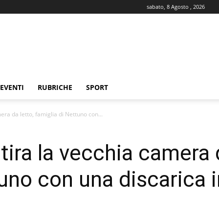
sabato, 8 Agosto , 2026
EVENTI
RUBRICHE
SPORT
ra da letto, famiglia di Nettuno con...
ira la vecchia camera d
tuno con una discarica 