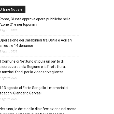
Ultime Notizie
Roma, Giunta approva opere pubbliche nelle
“zone O” e nei toponimi
8 Agosto 2026
Operazione dei Carabinieri tra Ostia e Acilia 9
arresti e 14 denunce
8 Agosto 2026
Il Comune di Nettuno stipula un patto di
sicurezza con la Regione e la Prefettura,
stanziati fondi per la videosorveglianza
7 Agosto 2026
Il 13 agosto al Forte Sangallo il memorial di
scacchi Giancarlo Gervasi
7 Agosto 2026
Nettuno, le date della disinfestazione nel mese