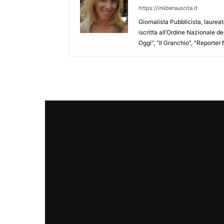
https://inliberauscita.it
Giornalista Pubblicista, laure
iscritta all’Ordine Nazionale de
Oggi", "Il Granchio", "Reporter