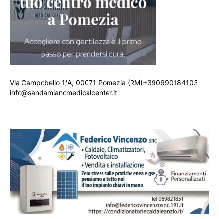
Via Campobello 1/A, 00071 Pomezia (RM)+390690184103
info@sandamianomedicalcenter.it