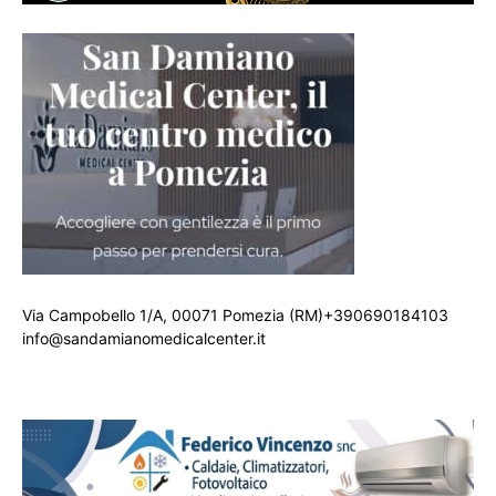
Via Campobello 1/A, 00071 Pomezia (RM)+390690184103
info@sandamianomedicalcenter.it