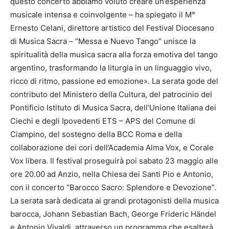
questo concerto abbiamo voluto creare un’esperienza
musicale intensa e coinvolgente – ha spiegato il M°
Ernesto Celani, direttore artistico del Festival Diocesano
di Musica Sacra – “Messa e Nuevo Tango” unisce la
spiritualità della musica sacra alla forza emotiva del tango
argentino, trasformando la liturgia in un linguaggio vivo,
ricco di ritmo, passione ed emozione». La serata gode del
contributo del Ministero della Cultura, del patrocinio del
Pontificio Istituto di Musica Sacra, dell’Unione Italiana dei
Ciechi e degli Ipovedenti ETS – APS del Comune di
Ciampino, del sostegno della BCC Roma e della
collaborazione dei cori dell’Academia Alma Vox, e Corale
Vox libera. Il festival proseguirà poi sabato 23 maggio alle
ore 20.00 ad Anzio, nella Chiesa dei Santi Pio e Antonio,
con il concerto “Barocco Sacro: Splendore e Devozione”.
La serata sarà dedicata ai grandi protagonisti della musica
barocca, Johann Sebastian Bach, George Frideric Händel
e Antonio Vivaldi, attraverso un programma che esalterà