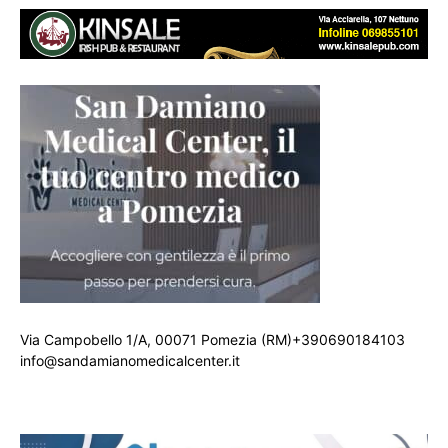
Via Campobello 1/A, 00071 Pomezia (RM)+390690184103
info@sandamianomedicalcenter.it