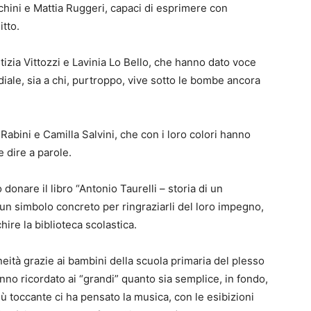
chini e Mattia Ruggeri, capaci di esprimere con
itto.
izia Vittozzi e Lavinia Lo Bello, che hanno dato voce
diale, sia a chi, purtroppo, vive sotto le bombe ancora
Rabini e Camilla Salvini, che con i loro colori hanno
e dire a parole.
o donare il libro “Antonio Taurelli – storia di un
un simbolo concreto per ringraziarli del loro impegno,
hire la biblioteca scolastica.
eità grazie ai bambini della scuola primaria del plesso
anno ricordato ai “grandi” quanto sia semplice, in fondo,
iù toccante ci ha pensato la musica, con le esibizioni