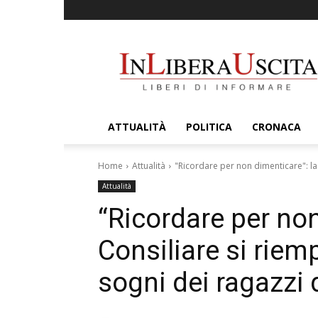
InLiberaUscita
ATTUALITÀ
POLITICA
CRONACA
Home
Attualità
"Ricordare per non dimenticare": la 
Attualità
“Ricordare per non
Consiliare si riemp
sogni dei ragazzi d