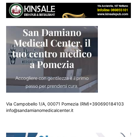
Via Campobello 1/A, 00071 Pomezia (RM)+390690184103
info@sandamianomedicalcenter.it