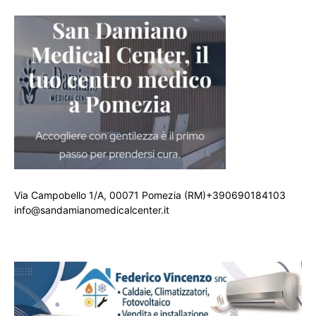
Via Campobello 1/A, 00071 Pomezia (RM)+390690184103
info@sandamianomedicalcenter.it