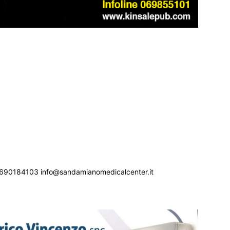
690184103 info@sandamianomedicalcenter.it