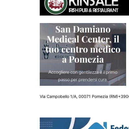
Via Campobello 1/A, 00071 Pomezia (RM)+390