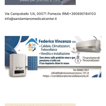
Via Campobello 1/A, 00071 Pomezia (RM)+390690184103
info@sandamianomedicalcenter.it