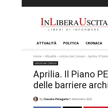
InLiberaUscita
ATTUALITÀ
POLITICA
CRONACA
Home
Attualità
notizie dai Comuni
Aprilia. Il Pia
notizie dai Comuni
Aprilia. Il Piano P
delle barriere arch
By
Claudio Pelagallo
9 Settembre 2022