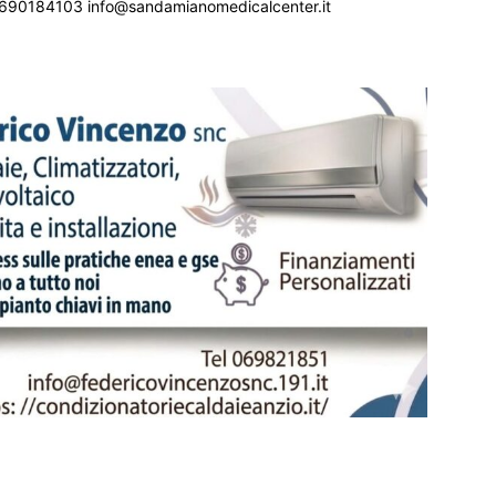
690184103 info@sandamianomedicalcenter.it