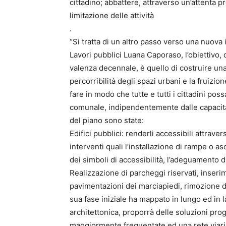
cittadino; abbattere, attraverso un’attenta 
limitazione delle attività
.
“Si tratta di un altro passo verso una nuova i
Lavori pubblici Luana Caporaso, l’obiettivo
valenza decennale, è quello di costruire una c
percorribilità degli spazi urbani e la fruizion
fare in modo che tutte e tutti i cittadini pos
comunale, indipendentemente dalle capacità 
del piano sono state:
Edifici pubblici: renderli accessibili attraver
interventi quali l’installazione di rampe o as
dei simboli di accessibilità, l’adeguamento di 
Realizzazione di parcheggi riservati, inseri
pavimentazioni dei marciapiedi, rimozione di 
sua fase iniziale ha mappato in lungo ed in l
architettonica, proporrà delle soluzioni pro
maggiormente frequentate ed una rete viaria