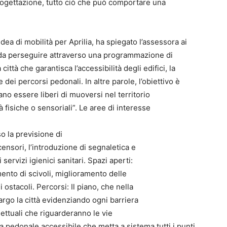
progettazione, tutto ciò che può comportare una
dea di mobilità per Aprilia, ha spiegato l’assessora ai
, da perseguire attraverso una programmazione di
ittà che garantisca l’accessibilità degli edifici, la
e dei percorsi pedonali. In altre parole, l’obiettivo è
sano essere liberi di muoversi nel territorio
fisiche o sensoriali”. Le aree di interesse
so la previsione di
censori, l’introduzione di segnaletica e
servizi igienici sanitari. Spazi aperti:
mento di scivoli, miglioramento delle
ostacoli. Percorsi: Il piano, che nella
argo la città evidenziando ogni barriera
gettuali che riguarderanno le vie
 pedonale accessibile che metta a sistema tutti i punti