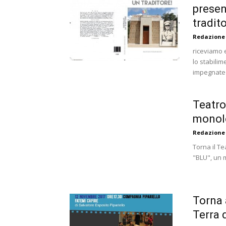
presen
tradit
Redazione
riceviamo 
lo stabili
impegnate 
Teatro
monolo
Redazione
Torna il T
"BLU", un m
Torna 
Terra 