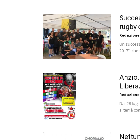
Succes
rugby 
Redazione
Un success
2017”, che 
Anzio. 
Libera
Redazione
Dal 28 lugl
si terrà co
Nettun