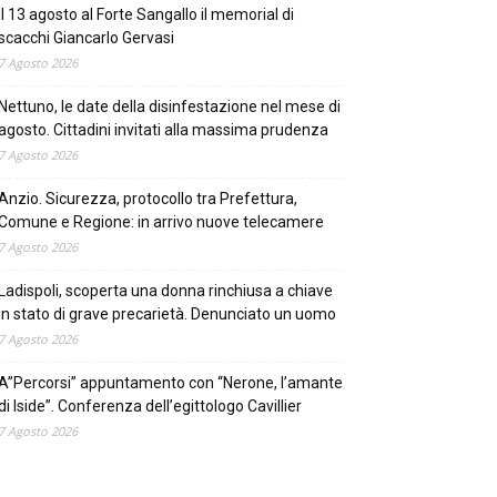
Il 13 agosto al Forte Sangallo il memorial di
scacchi Giancarlo Gervasi
7 Agosto 2026
Nettuno, le date della disinfestazione nel mese di
agosto. Cittadini invitati alla massima prudenza
7 Agosto 2026
Anzio. Sicurezza, protocollo tra Prefettura,
Comune e Regione: in arrivo nuove telecamere
7 Agosto 2026
Ladispoli, scoperta una donna rinchiusa a chiave
in stato di grave precarietà. Denunciato un uomo
7 Agosto 2026
A”Percorsi” appuntamento con “Nerone, l’amante
di Iside”. Conferenza dell’egittologo Cavillier
7 Agosto 2026