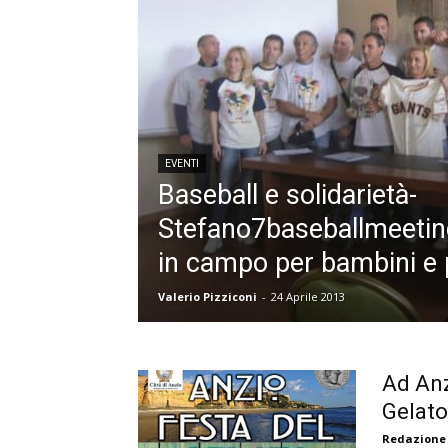
EVENTI
Baseball e solidarietà-
Stefano7baseballmeeting
in campo per bambini e 
Valerio Pizziconi
-
24 Aprile 2013
Ad Anz
Gelato
Redazione