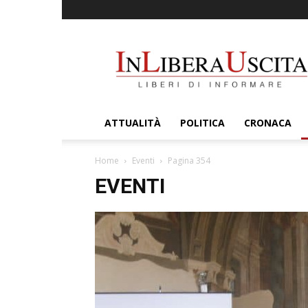
InLiberaUscita
ATTUALITÀ
POLITICA
CRONACA
Home
Eventi
Pagina 354
EVENTI