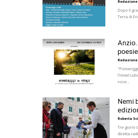
Redazione
Dopo il gr
Terra di En
Anzio.
poesie
Redazione
"Pomeriggi 
l'Hotel Li
voce...
Nemi b
edizio
Roberta S
Tre giorni 
diretta ra