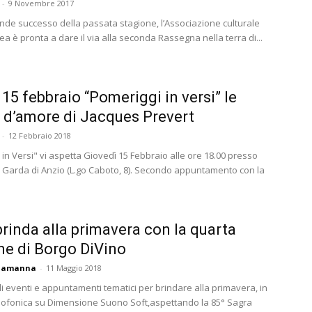
-
9 Novembre 2017
ande successo della passata stagione, l’Associazione culturale
ea è pronta a dare il via alla seconda Rassegna nella terra di...
 15 febbraio “Pomeriggi in versi” le
 d’amore di Jacques Prevert
-
12 Febbraio 2018
in Versi" vi aspetta Giovedì 15 Febbraio alle ore 18.00 presso
do Garda di Anzio (L.go Caboto, 8). Secondo appuntamento con la
rinda alla primavera con la quarta
ne di Borgo DiVino
ciamanna
-
11 Maggio 2018
di eventi e appuntamenti tematici per brindare alla primavera, in
diofonica su Dimensione Suono Soft,aspettando la 85° Sagra