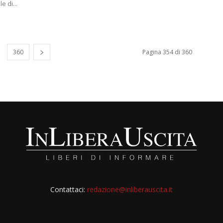
e di...
360
Pagina 354 di 360
Contattaci:
redazione@inliberauscita.it