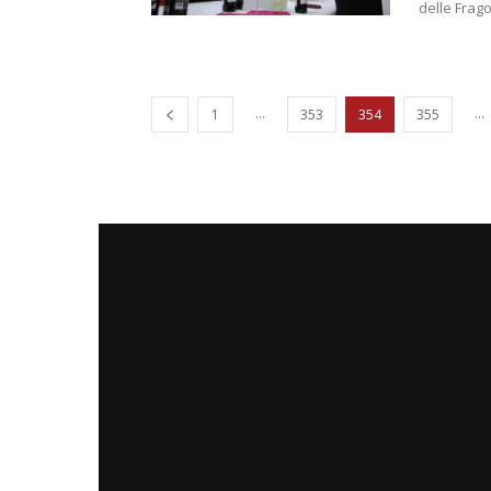
delle Fragol
...
...
1
353
354
355