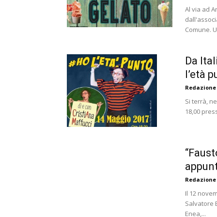
Al via ad A
dall'associ
Comune. Un
Da Ital
l’età 
Redazione
Si terrà, 
18,00 press
“Faust
appunt
Redazione
Il 12 novem
Salvatore 
Enea,...