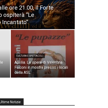
le ore 21.00, il Forte
o ospiterà “Le
 Incantato”
CULTURA E SPETTACOLI
le
Aprilia. Le opere di Valentina
Falconi in mostra presso i locali
della ASL
Ultime Notizie