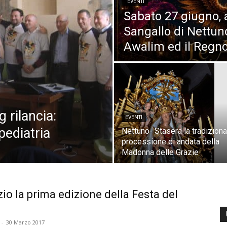
EVENTI
Sabato 27 giugno, al
Sangallo di Nettun
Awalim ed il Regno
 rilancia:
EVENTI
pediatria
Nettuno- Stasera la tradiziona
processione di andata della
Madonna delle Grazie
io la prima edizione della Festa del
-
30 Marzo 2017