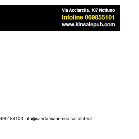
690184103 info@sandamianomedicalcenter.it