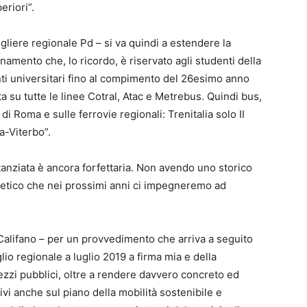
eriori”.
iere regionale Pd – si va quindi a estendere la
onamento che, lo ricordo, è riservato agli studenti della
nti universitari fino al compimento del 26esimo anno
ta su tutte le linee Cotral, Atac e Metrebus. Quindi bus,
 di Roma e sulle ferrovie regionali: Trenitalia solo II
a-Viterbo”.
stanziata è ancora forfettaria. Non avendo uno storico
tetico che nei prossimi anni ci impegneremo ad
Califano – per un provvedimento che arriva a seguito
io regionale a luglio 2019 a firma mia e della
mezzi pubblici, oltre a rendere davvero concreto ed
sitivi anche sul piano della mobilità sostenibile e