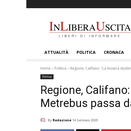
InLiberaUscita
ATTUALITÀ
POLITICA
CRONACA
Home
Politica
Regione, Califano: "La tessera stude
Politica
Regione, Califano:
Metrebus passa da
By
Redazione
14 Gennaio 2020