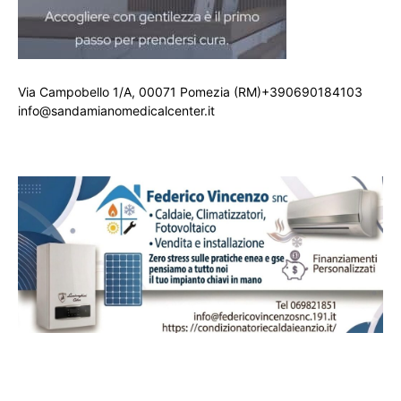
Via Campobello 1/A, 00071 Pomezia (RM)+390690184103
info@sandamianomedicalcenter.it