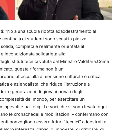
denti: “No a una scuola ridotta adaddestramento al
 centinaia di studenti sono scesi in piazza
e solida, completa e realmente orientata al
 e incondizionata solidarietà alla
gli istituti tecnici voluta dal Ministro Valditara.Come
icato, questa riforma non è un
prio attacco alla dimensione culturale e critica
tica e aziendalista, che riduce l’istruzione a
urre generazioni di giovani privati degli
complessità del mondo, per esercitare un
sapevoli e partecipi.Le voci che si sono levate oggi
iano le cronachedelle mobilitazioni – confermano con
nti nonvogliono essere futuri “tecnici” addestrati a
aloro interezza, capaci di innovare, di criticare, di