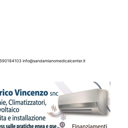
690184103 info@sandamianomedicalcenter.it