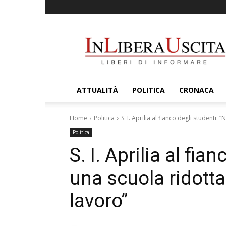
InLiberaUscita
ATTUALITÀ
POLITICA
CRONACA
Home
Politica
S. I. Aprilia al fianco degli studenti: 
Politica
S. I. Aprilia al fia
una scuola ridott
lavoro”