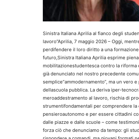
Sinistra Italiana Aprilia al fianco degli stu
lavoro”Aprilia, 7 maggio 2026 – Oggi, mentre
perdifendere il loro diritto a una formazion
futuro,Sinistra Italiana Aprilia esprime piena
mobilitazionestudentesca contro la riforma de
già denunciato nel nostro precedente comun
semplice“ammodernamento”, ma un vero e pro
dellascuola pubblica. La deriva iper-tecnocra
meroaddestramento al lavoro, rischia di prod
strumentifondamentali per comprendere la 
pensieroautonomo e per essere cittadini con
dalle piazze e dalle scuole – come testimon
forza ciò che denunciamo da tempo: gli stude
rispondere a comandi, ma giovani formati nell