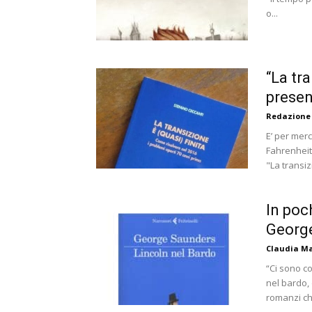
o...
“La tra
presen
Redazione
E’ per merc
Fahrenheit 
"La transiz
In poch
Georg
Claudia Ma
“Ci sono co
nel bardo, 
romanzi che