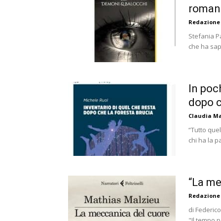
romanz
Redazione
Stefania Pa
che ha sapu
In poc
dopo ch
Claudia Ma
“Tutto quel
chi ha la p
“La me
Redazione
di Federic
"Il tempo 