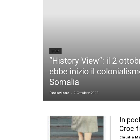
LIBRI
“History View”: il 2 otto
ebbe inizio il colonialism
Somalia
Redazione
-
2 Ottobre 2012
In poc
Crocif
Claudia Ma