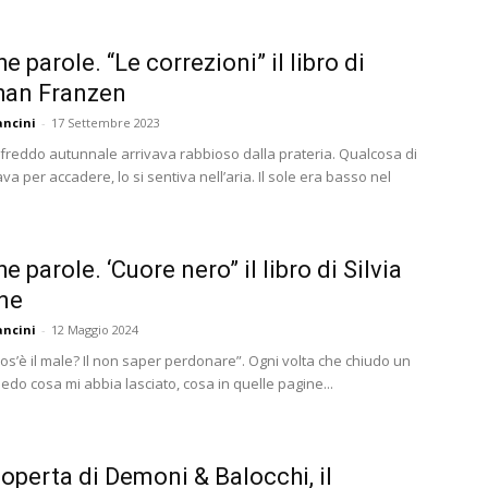
e parole. “Le correzioni” il libro di
han Franzen
ncini
-
17 Settembre 2023
 freddo autunnale arrivava rabbioso dalla prateria. Qualcosa di
tava per accadere, lo si sentiva nell’aria. Il sole era basso nel
e parole. ‘Cuore nero” il libro di Silvia
ne
ncini
-
12 Maggio 2024
os’è il male? Il non saper perdonare”. Ogni volta che chiudo un
hiedo cosa mi abbia lasciato, cosa in quelle pagine...
coperta di Demoni & Balocchi, il