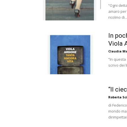
“Ogni dett
amaro per c
ricolmo di..
In poch
Viola 
Claudia Ma
“In questa
scrivo dei l
“Il cie
Roberta S
di Federic
mondo ma n
dirimpettai