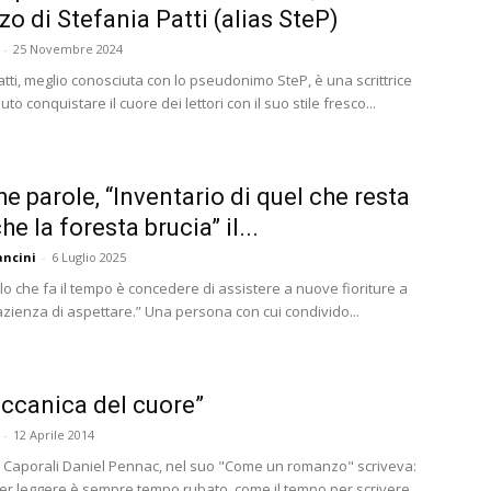
o di Stefania Patti (alias SteP)
-
25 Novembre 2024
tti, meglio conosciuta con lo pseudonimo SteP, è una scrittrice
to conquistare il cuore dei lettori con il suo stile fresco...
he parole, “Inventario di quel che resta
e la foresta brucia” il...
ncini
-
6 Luglio 2025
lo che fa il tempo è concedere di assistere a nuove fioriture a
azienza di aspettare.” Una persona con cui condivido...
ccanica del cuore”
-
12 Aprile 2014
o Caporali Daniel Pennac, nel suo "Come un romanzo" scriveva:
per leggere è sempre tempo rubato, come il tempo per scrivere,