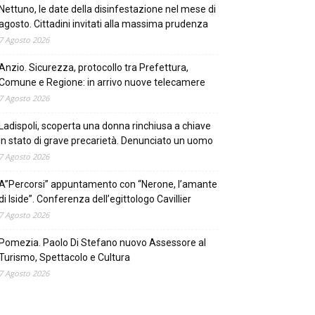
Nettuno, le date della disinfestazione nel mese di
agosto. Cittadini invitati alla massima prudenza
7 Agosto 2026
Anzio. Sicurezza, protocollo tra Prefettura,
Comune e Regione: in arrivo nuove telecamere
7 Agosto 2026
Ladispoli, scoperta una donna rinchiusa a chiave
in stato di grave precarietà. Denunciato un uomo
7 Agosto 2026
A”Percorsi” appuntamento con “Nerone, l’amante
di Iside”. Conferenza dell’egittologo Cavillier
7 Agosto 2026
Pomezia. Paolo Di Stefano nuovo Assessore al
Turismo, Spettacolo e Cultura
7 Agosto 2026