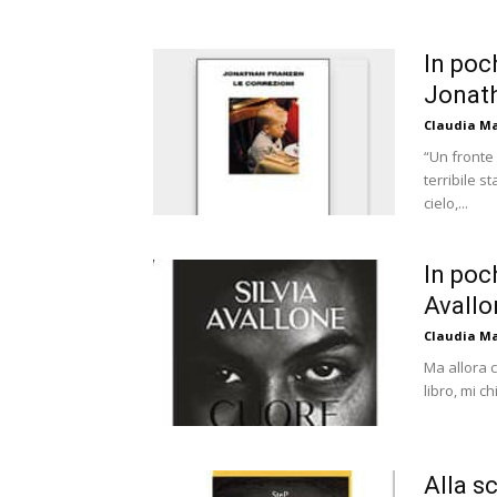
In poch
Jonat
Claudia Ma
“Un fronte
terribile s
cielo,...
In poch
Avallo
Claudia Ma
Ma allora c
libro, mi c
Alla s