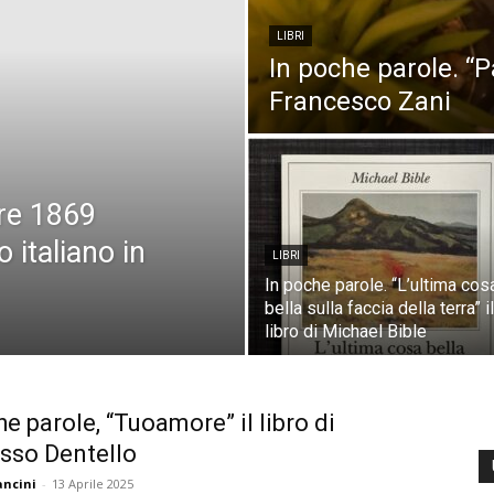
LIBRI
In poche parole. “Pa
Francesco Zani
bre 1869
o italiano in
LIBRI
In poche parole. “L’ultima cos
bella sulla faccia della terra” il
libro di Michael Bible
he parole, “Tuoamore” il libro di
isso Dentello
ncini
-
13 Aprile 2025