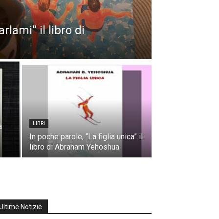
rlami” il libro di
LIBRI
a
In poche parole, “La figlia unica” il
libro di Abraham Yehoshua
Ultime Notizie