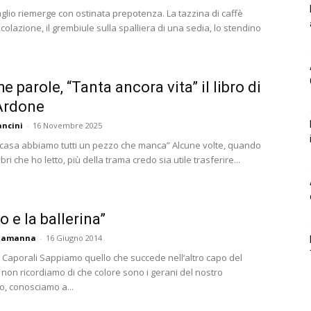
aglio riemerge con ostinata prepotenza. La tazzina di caffè
olazione, il grembiule sulla spalliera di una sedia, lo stendino
.
e parole, “Tanta ancora vita” il libro di
Ardone
ncini
-
16 Novembre 2025
 casa abbiamo tutti un pezzo che manca” Alcune volte, quando
ibri che ho letto, più della trama credo sia utile trasferire...
co e la ballerina”
ciamanna
-
16 Giugno 2014
o Caporali Sappiamo quello che succede nell’altro capo del
on ricordiamo di che colore sono i gerani del nostro
o, conosciamo a...